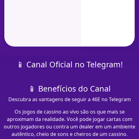
📱 Canal Oficial no Telegram!
📱 Benefícios do Canal
Descubra as vantagens de seguir a 46E no Telegram
Os jogos de cassino ao vivo são os que mais se
aproximam da realidade. Você pode jogar cartas com
outros jogadores ou contra um dealer em um ambiente
autêntico, cheio de sons e cheiros de um cassino.