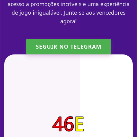
acesso a promoções incríveis e uma experiência
de jogo inigualável. Junte-se aos vencedores
agora!
SEGUIR NO TELEGRAM