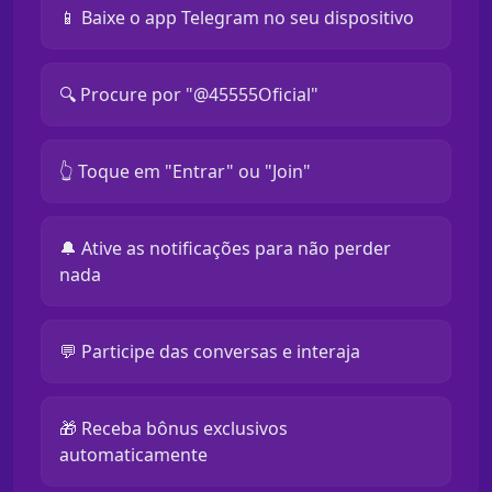
📱 Baixe o app Telegram no seu dispositivo
🔍 Procure por "@45555Oficial"
👆 Toque em "Entrar" ou "Join"
🔔 Ative as notificações para não perder
nada
💬 Participe das conversas e interaja
🎁 Receba bônus exclusivos
automaticamente