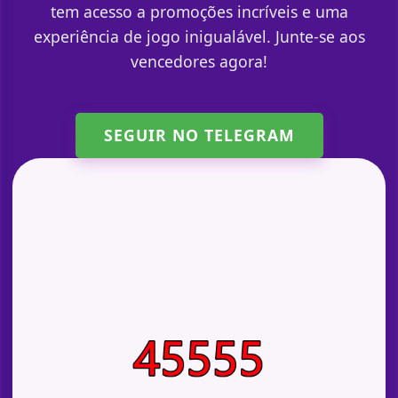
tem acesso a promoções incríveis e uma
experiência de jogo inigualável. Junte-se aos
vencedores agora!
SEGUIR NO TELEGRAM