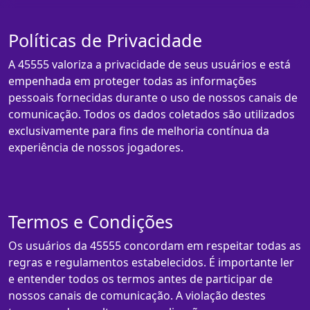
Políticas de Privacidade
A 45555 valoriza a privacidade de seus usuários e está
empenhada em proteger todas as informações
pessoais fornecidas durante o uso de nossos canais de
comunicação. Todos os dados coletados são utilizados
exclusivamente para fins de melhoria contínua da
experiência de nossos jogadores.
Termos e Condições
Os usuários da 45555 concordam em respeitar todas as
regras e regulamentos estabelecidos. É importante ler
e entender todos os termos antes de participar de
nossos canais de comunicação. A violação destes