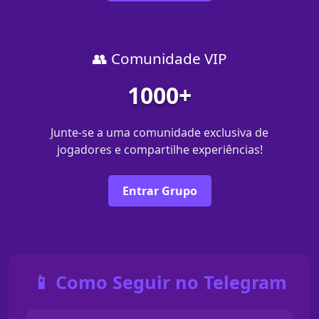
👥 Comunidade VIP
1000+
Junte-se a uma comunidade exclusiva de
jogadores e compartilhe experiências!
Entrar Grupo
📱 Como Seguir no Telegram