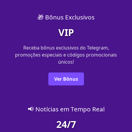
🎁 Bônus Exclusivos
VIP
Receba bônus exclusivos do Telegram,
promoções especiais e códigos promocionais
únicos!
Ver Bônus
📢 Notícias em Tempo Real
24/7