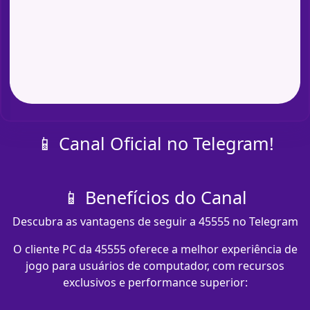
📱 Canal Oficial no Telegram!
📱 Benefícios do Canal
Descubra as vantagens de seguir a 45555 no Telegram
O cliente PC da 45555 oferece a melhor experiência de
jogo para usuários de computador, com recursos
exclusivos e performance superior: