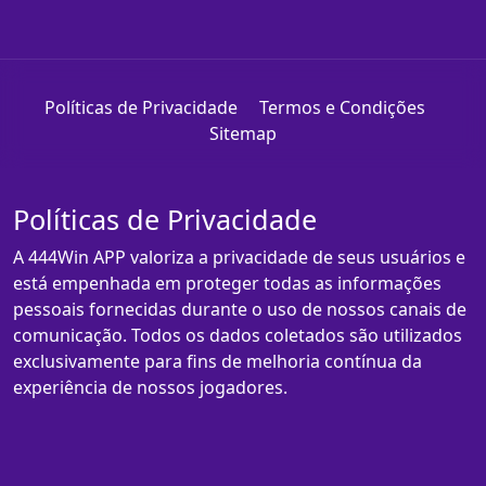
Políticas de Privacidade
Termos e Condições
Sitemap
Políticas de Privacidade
A 444Win APP valoriza a privacidade de seus usuários e
está empenhada em proteger todas as informações
pessoais fornecidas durante o uso de nossos canais de
comunicação. Todos os dados coletados são utilizados
exclusivamente para fins de melhoria contínua da
experiência de nossos jogadores.