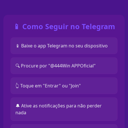
📱 Como Seguir no Telegram
📱 Baixe o app Telegram no seu dispositivo
🔍 Procure por "@444Win APPOficial"
👆 Toque em "Entrar" ou "Join"
🔔 Ative as notificações para não perder
nada