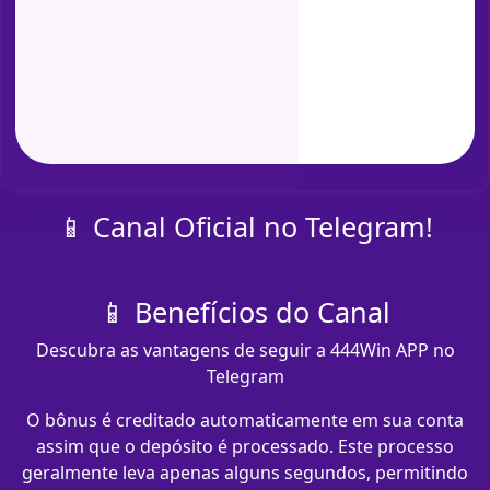
📱 Canal Oficial no Telegram!
📱 Benefícios do Canal
Descubra as vantagens de seguir a 444Win APP no
Telegram
O bônus é creditado automaticamente em sua conta
assim que o depósito é processado. Este processo
geralmente leva apenas alguns segundos, permitindo