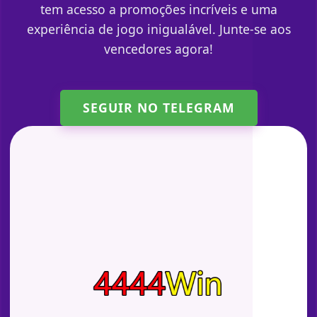
tem acesso a promoções incríveis e uma
experiência de jogo inigualável. Junte-se aos
vencedores agora!
SEGUIR NO TELEGRAM