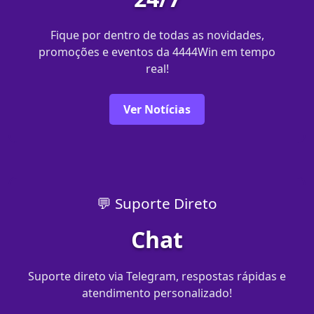
Fique por dentro de todas as novidades,
promoções e eventos da 4444Win em tempo
real!
Ver Notícias
💬 Suporte Direto
Chat
Suporte direto via Telegram, respostas rápidas e
atendimento personalizado!