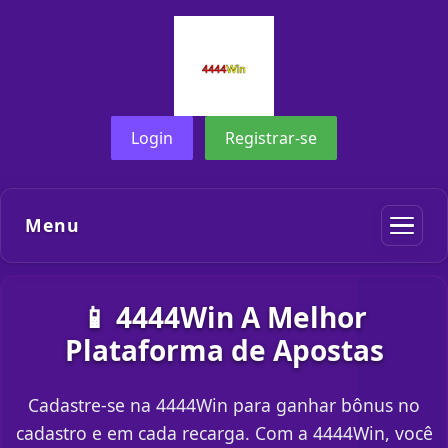
Login
Registrar-se
Menu
📱 4444Win A Melhor
Plataforma de Apostas
Cadastre-se na 4444Win para ganhar bônus no
cadastro e em cada recarga. Com a 4444Win, você