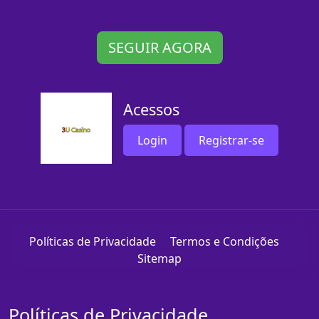
SEGUIR AGORA
Acessos
Login
Registrar-se
Políticas de Privacidade
Termos e Condições
Sitemap
Políticas de Privacidade