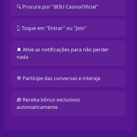
🔍 Procure por "@3U CasinoOficial"
👆 Toque em "Entrar" ou "Join"
🔔 Ative as notificações para não perder
nada
💬 Participe das conversas e interaja
🎁 Receba bônus exclusivos
automaticamente