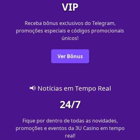
VIP
Receba bônus exclusivos do Telegram,
promoções especiais e códigos promocionais
únicos!
Ver Bônus
📢 Notícias em Tempo Real
24/7
Fique por dentro de todas as novidades,
promoções e eventos da 3U Casino em tempo
real!