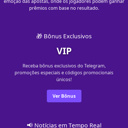
emoção das apostas, onde os jogadores podem ganhar
prêmios com base no resultado.
🎁 Bônus Exclusivos
VIP
Receba bônus exclusivos do Telegram,
promoções especiais e códigos promocionais
únicos!
Ver Bônus
📢 Notícias em Tempo Real