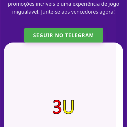
promoções incríveis e uma experiência de jogo
inigualável. Junte-se aos vencedores agora!
SEGUIR NO TELEGRAM