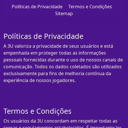
Políticas de Privacidade
Termos e Condições
Sitemap
Políticas de Privacidade
A 3U valoriza a privacidade de seus usuários e está
empenhada em proteger todas as informações
pessoais fornecidas durante o uso de nossos canais de
comunicação. Todos os dados coletados são utilizados
exclusivamente para fins de melhoria contínua da
experiência de nossos jogadores.
Termos e Condições
Os usuários da 3U concordam em respeitar todas as
regras e regulamentos estabelecidos. É importante ler