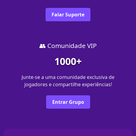
Falar Suporte
👥 Comunidade VIP
1000+
Junte-se a uma comunidade exclusiva de
jogadores e compartilhe experiências!
Entrar Grupo