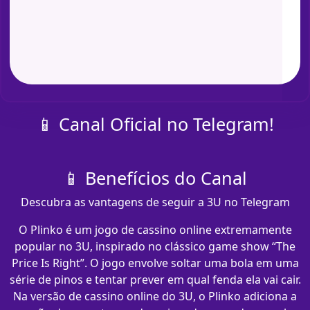
📱 Canal Oficial no Telegram!
📱 Benefícios do Canal
Descubra as vantagens de seguir a 3U no Telegram
O Plinko é um jogo de cassino online extremamente
popular no 3U, inspirado no clássico game show “The
Price Is Right”. O jogo envolve soltar uma bola em uma
série de pinos e tentar prever em qual fenda ela vai cair.
Na versão de cassino online do 3U, o Plinko adiciona a