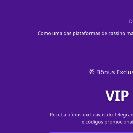
D
Como uma das plataformas de cassino mais
🎁 Bônus Exclu
VIP
Receba bônus exclusivos do Telegra
e códigos promocionai