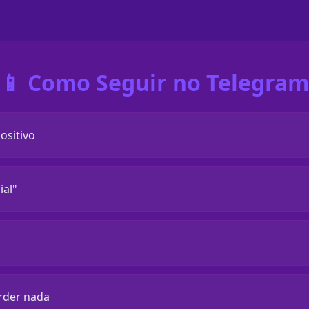
📱 Como Seguir no Telegram
ositivo
ial"
erder nada