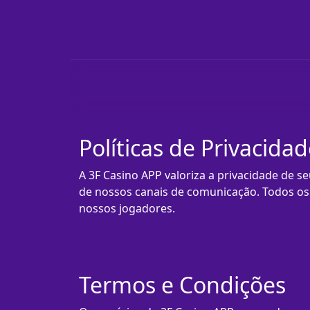
Políticas de Privacida
A 3F Casino APP valoriza a privacidade de 
de nossos canais de comunicação. Todos os 
nossos jogadores.
Termos e Condições