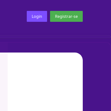
Login
Registrar-se