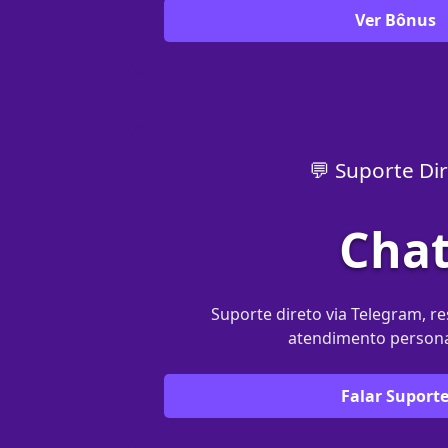
Ver Bônus
💬 Suporte Di
Cha
Suporte direto via Telegram, r
atendimento persona
Falar Suport