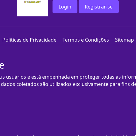
Login
Registrar-se
Políticas de Privacidade
Termos e Condições
Sitemap
de
seus usuários e está empenhada em proteger todas as info
dados coletados são utilizados exclusivamente para fins d