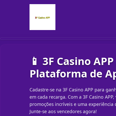
📱 3F Casino APP
Plataforma de A
Cadastre-se na 3F Casino APP para gan
em cada recarga. Com a 3F Casino APP, 
promoções incríveis e uma experiência d
Junte-se aos vencedores agora!