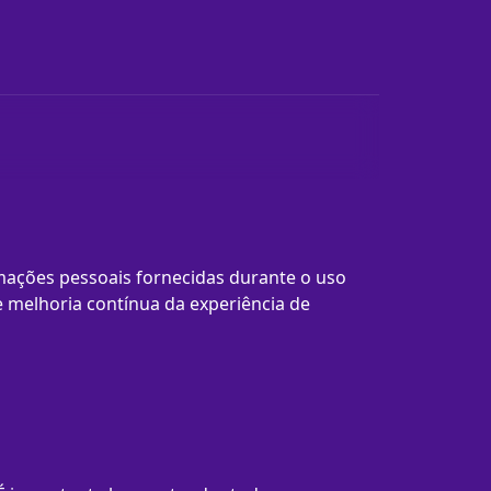
rmações pessoais fornecidas durante o uso
e melhoria contínua da experiência de