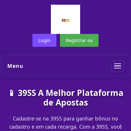
Login
Registrar-se
Menu
📱 39SS A Melhor Plataforma
de Apostas
Cadastre-se na 39SS para ganhar bônus no
cadastro e em cada recarga. Com a 39SS, você