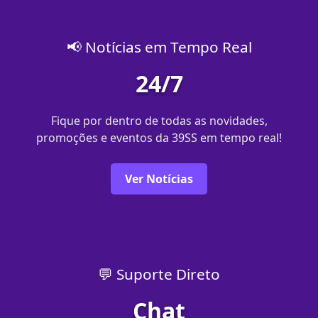
📢 Notícias em Tempo Real
24/7
Fique por dentro de todas as novidades,
promoções e eventos da 39SS em tempo real!
Ver Notícias
💬 Suporte Direto
Chat