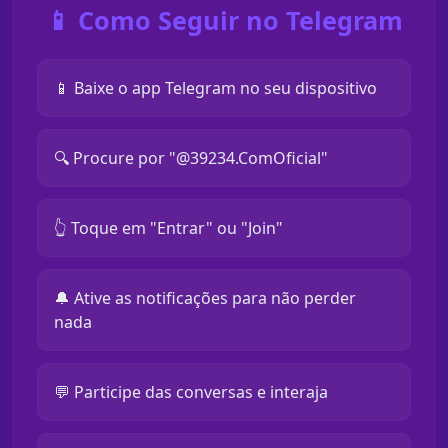
📱 Como Seguir no Telegram
📱 Baixe o app Telegram no seu dispositivo
🔍 Procure por "@39234.ComOficial"
👆 Toque em "Entrar" ou "Join"
🔔 Ative as notificações para não perder
nada
💬 Participe das conversas e interaja