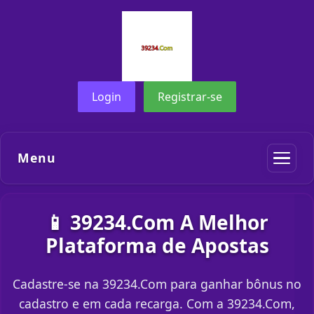
Login
Registrar-se
Menu
📱 39234.Com A Melhor
Plataforma de Apostas
Cadastre-se na 39234.Com para ganhar bônus no
cadastro e em cada recarga. Com a 39234.Com,