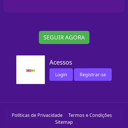
SEGUIR AGORA
Acessos
Login
Registrar-se
Políticas de Privacidade
Termos e Condições
Sitemap