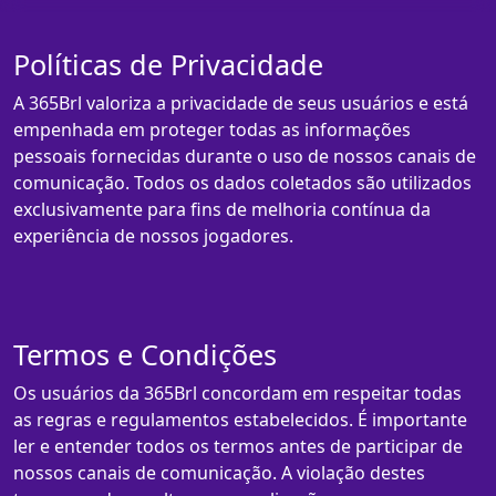
Políticas de Privacidade
A 365Brl valoriza a privacidade de seus usuários e está
empenhada em proteger todas as informações
pessoais fornecidas durante o uso de nossos canais de
comunicação. Todos os dados coletados são utilizados
exclusivamente para fins de melhoria contínua da
experiência de nossos jogadores.
Termos e Condições
Os usuários da 365Brl concordam em respeitar todas
as regras e regulamentos estabelecidos. É importante
ler e entender todos os termos antes de participar de
nossos canais de comunicação. A violação destes