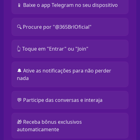
📱 Baixe o app Telegram no seu dispositivo
🔍 Procure por "@365BrlOficial"
👆 Toque em "Entrar" ou "Join"
🔔 Ative as notificações para não perder
nada
💬 Participe das conversas e interaja
🎁 Receba bônus exclusivos
automaticamente