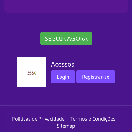
SEGUIR AGORA
Acessos
Login
Registrar-se
Políticas de Privacidade
Termos e Condições
Sitemap