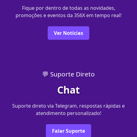
Fique por dentro de todas as novidades,
promoções e eventos da 356X em tempo real!
Ver Notícias
💬 Suporte Direto
Chat
Suporte direto via Telegram, respostas rápidas e
atendimento personalizado!
Falar Suporte