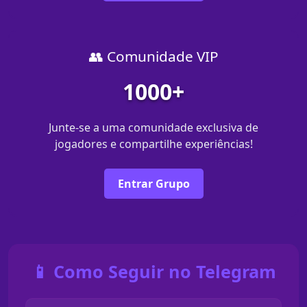
👥 Comunidade VIP
1000+
Junte-se a uma comunidade exclusiva de
jogadores e compartilhe experiências!
Entrar Grupo
📱 Como Seguir no Telegram