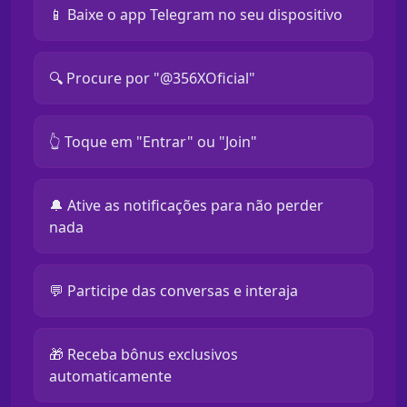
📱 Baixe o app Telegram no seu dispositivo
🔍 Procure por "@356XOficial"
👆 Toque em "Entrar" ou "Join"
🔔 Ative as notificações para não perder
nada
💬 Participe das conversas e interaja
🎁 Receba bônus exclusivos
automaticamente