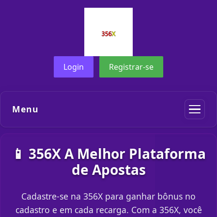
Login
Registrar-se
Menu
📱 356X A Melhor Plataforma
de Apostas
Cadastre-se na 356X para ganhar bônus no
cadastro e em cada recarga. Com a 356X, você