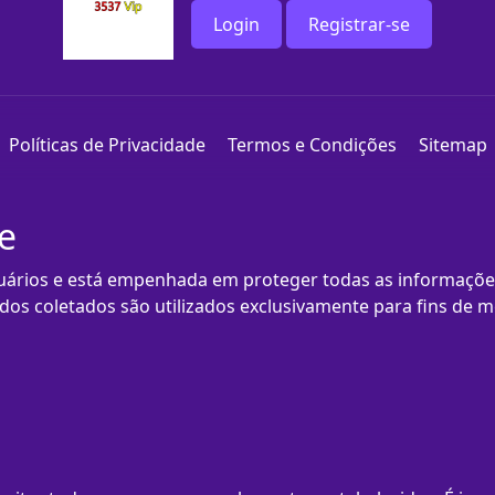
Login
Registrar-se
Políticas de Privacidade
Termos e Condições
Sitemap
de
usuários e está empenhada em proteger todas as informaçõe
os coletados são utilizados exclusivamente para fins de m