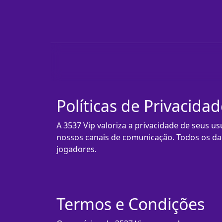
Políticas de Privacida
A 3537 Vip valoriza a privacidade de seus 
nossos canais de comunicação. Todos os dad
jogadores.
Termos e Condições