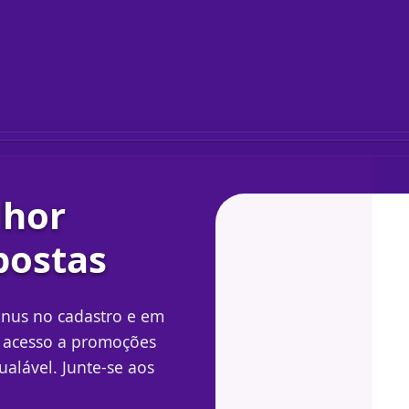
lhor
postas
ônus no cadastro e em
m acesso a promoções
ualável. Junte-se aos