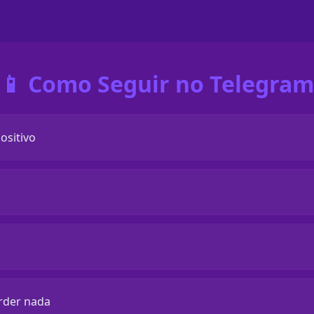
📱 Como Seguir no Telegram
ositivo
erder nada