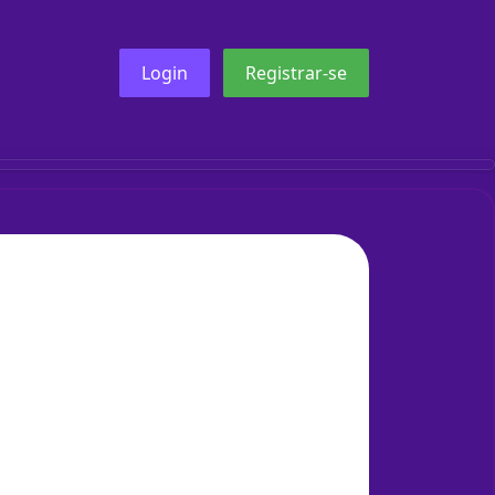
Login
Registrar-se