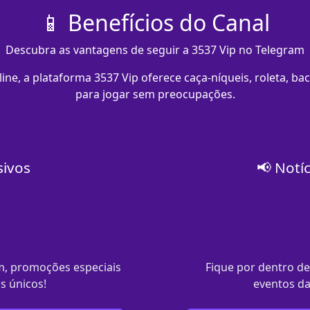
📱 Benefícios do Canal
Descubra as vantagens de seguir a 3537 Vip no Telegram
ine, a plataforma 3537 Vip oferece caça-níqueis, roleta, b
para jogar sem preocupações.
sivos
📢 Notí
m, promoções especiais
Fique por dentro d
s únicos!
eventos da