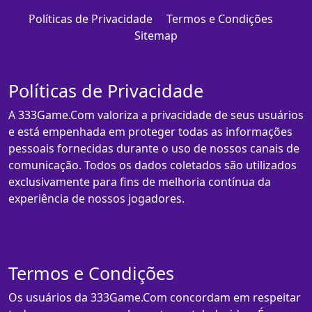
Políticas de Privacidade
Termos e Condições
Sitemap
Políticas de Privacidade
A 333Game.Com valoriza a privacidade de seus usuários
e está empenhada em proteger todas as informações
pessoais fornecidas durante o uso de nossos canais de
comunicação. Todos os dados coletados são utilizados
exclusivamente para fins de melhoria contínua da
experiência de nossos jogadores.
Termos e Condições
Os usuários da 333Game.Com concordam em respeitar