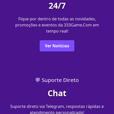
24/7
Fique por dentro de todas as novidades,
promoções e eventos da 333Game.Com em
tempo real!
Ver Notícias
💬 Suporte Direto
Chat
Suporte direto via Telegram, respostas rápidas e
atendimento personalizado!