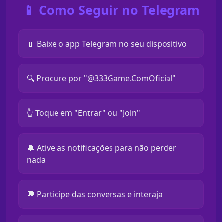
📱 Como Seguir no Telegram
📱 Baixe o app Telegram no seu dispositivo
🔍 Procure por "@333Game.ComOficial"
👆 Toque em "Entrar" ou "Join"
🔔 Ative as notificações para não perder
nada
💬 Participe das conversas e interaja