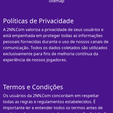
Sitemap
Políticas de Privacidade
A 2NN.Com valoriza a privacidade de seus usuários e
está empenhada em proteger todas as informações
pessoais fornecidas durante o uso de nossos canais de
comunicação. Todos os dados coletados são utilizados
exclusivamente para fins de melhoria contínua da
experiência de nossos jogadores.
Termos e Condições
Os usuários da 2NN.Com concordam em respeitar
todas as regras e regulamentos estabelecidos. É
importante ler e entender todos os termos antes de