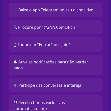
📱 Baixe o app Telegram no seu dispositivo
🔍 Procure por "@2NN.ComOficial"
👆 Toque em "Entrar" ou "Join"
🔔 Ative as notificações para não perder
nada
💬 Participe das conversas e interaja
🎁 Receba bônus exclusivos
automaticamente