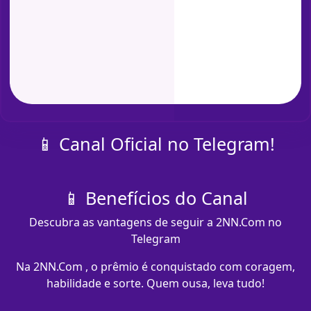
📱 Canal Oficial no Telegram!
📱 Benefícios do Canal
Descubra as vantagens de seguir a 2NN.Com no
Telegram
Na 2NN.Com , o prêmio é conquistado com coragem,
habilidade e sorte. Quem ousa, leva tudo!