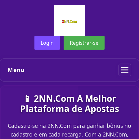
Login
Registrar-se
Menu
📱 2NN.Com A Melhor
Plataforma de Apostas
Cadastre-se na 2NN.Com para ganhar bônus no
cadastro e em cada recarga. Com a 2NN.Com,