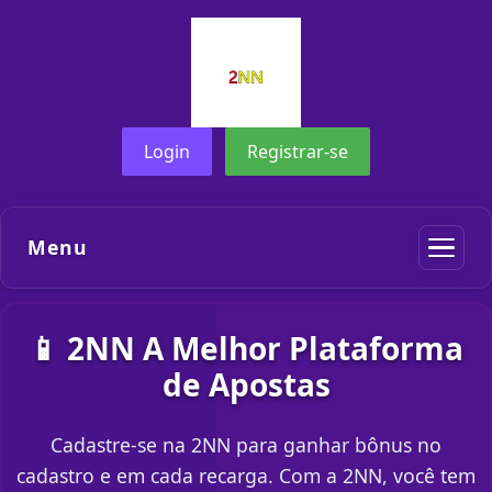
Login
Registrar-se
Menu
📱 2NN A Melhor Plataforma
de Apostas
Cadastre-se na 2NN para ganhar bônus no
cadastro e em cada recarga. Com a 2NN, você tem