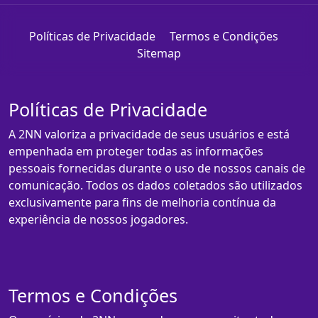
Políticas de Privacidade
Termos e Condições
Sitemap
Políticas de Privacidade
A 2NN valoriza a privacidade de seus usuários e está
empenhada em proteger todas as informações
pessoais fornecidas durante o uso de nossos canais de
comunicação. Todos os dados coletados são utilizados
exclusivamente para fins de melhoria contínua da
experiência de nossos jogadores.
Termos e Condições