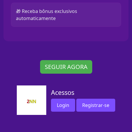
🎁 Receba bônus exclusivos
automaticamente
SEGUIR AGORA
Acessos
Login
Registrar-se