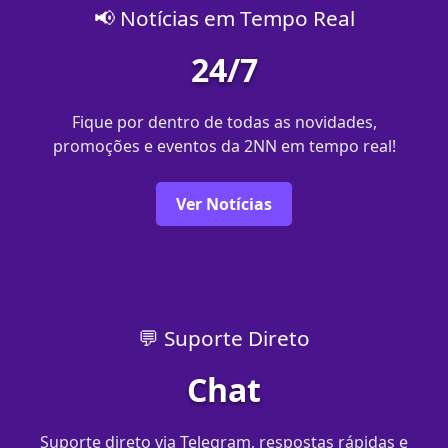
📢 Notícias em Tempo Real
24/7
Fique por dentro de todas as novidades,
promoções e eventos da 2NN em tempo real!
Ver Notícias
💬 Suporte Direto
Chat
Suporte direto via Telegram, respostas rápidas e