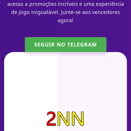
acesso a promoções incríveis e uma experiência
de jogo inigualável. Junte-se aos vencedores
agora!
SEGUIR NO TELEGRAM