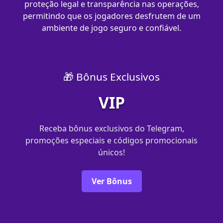
proteção legal e transparência nas operações,
permitindo que os jogadores desfrutem de um
ambiente de jogo seguro e confiável.
🎁 Bônus Exclusivos
VIP
Receba bônus exclusivos do Telegram,
promoções especiais e códigos promocionais
únicos!
Ver Bônus