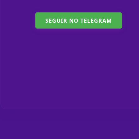
SEGUIR NO TELEGRAM