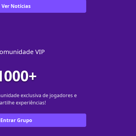
Ver Notícias
Comunidade VIP
1000+
unidade exclusiva de jogadores e
rtilhe experiências!
Entrar Grupo