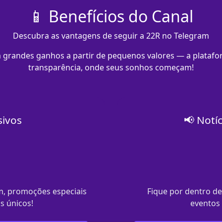
📱 Benefícios do Canal
Descubra as vantagens de seguir a 22R no Telegram
 grandes ganhos a partir de pequenos valores — a plataforma
transparência, onde seus sonhos começam!
sivos
📢 Notí
m, promoções especiais
Fique por dentro d
s únicos!
eventos