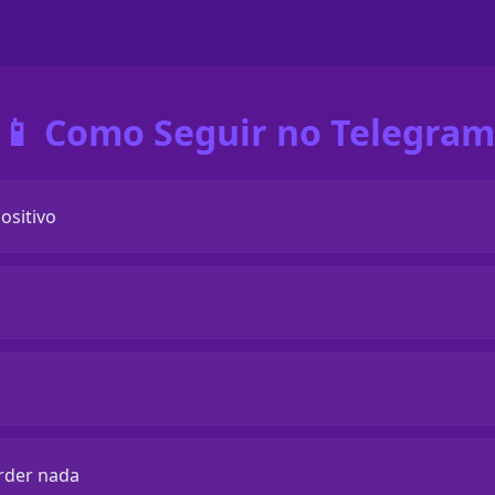
📱 Como Seguir no Telegram
ositivo
erder nada