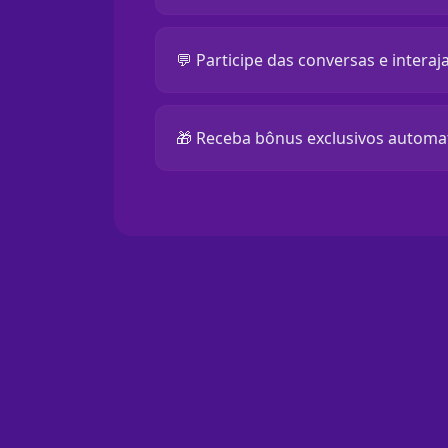
💬 Participe das conversas e interaj
🎁 Receba bônus exclusivos autom