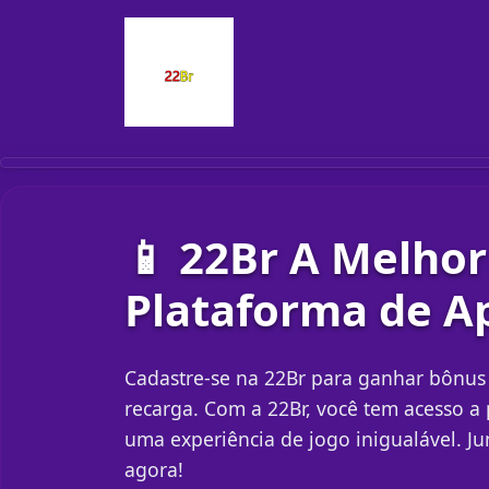
📱 22Br A Melhor
Plataforma de A
Cadastre-se na 22Br para ganhar bônus
recarga. Com a 22Br, você tem acesso a 
uma experiência de jogo inigualável. J
agora!