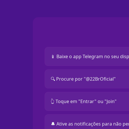
📱 Baixe o app Telegram no seu disp
🔍 Procure por "@22BrOficial"
👆 Toque em "Entrar" ou "Join"
🔔 Ative as notificações para não p