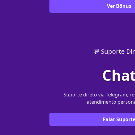
Ver Bônus
💬 Suporte Di
Cha
Suporte direto via Telegram, r
atendimento persona
Falar Suport