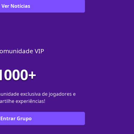
Ver Notícias
Comunidade VIP
1000+
unidade exclusiva de jogadores e
rtilhe experiências!
Entrar Grupo