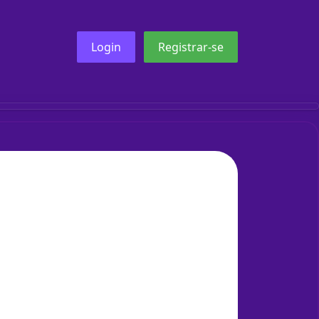
Login
Registrar-se