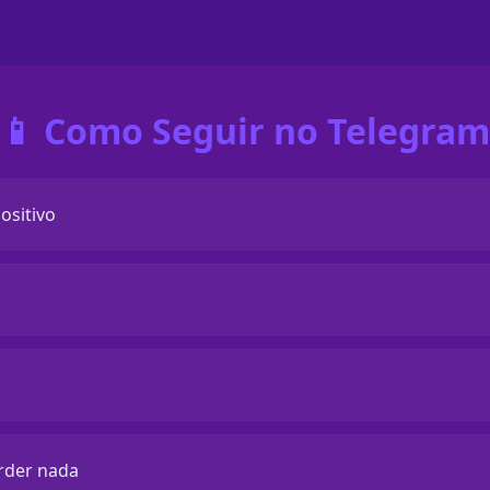
📱 Como Seguir no Telegram
ositivo
erder nada