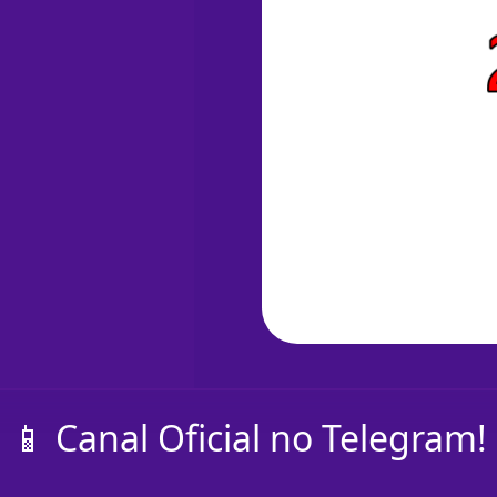
📱 Canal Oficial no Telegram!