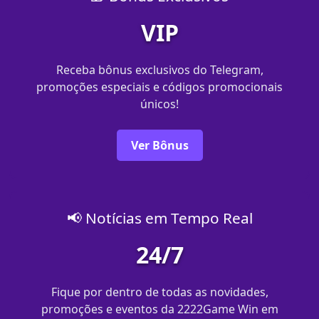
VIP
Receba bônus exclusivos do Telegram,
promoções especiais e códigos promocionais
únicos!
Ver Bônus
📢 Notícias em Tempo Real
24/7
Fique por dentro de todas as novidades,
promoções e eventos da 2222Game Win em