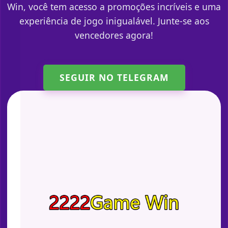
Win, você tem acesso a promoções incríveis e uma
experiência de jogo inigualável. Junte-se aos
vencedores agora!
SEGUIR NO TELEGRAM