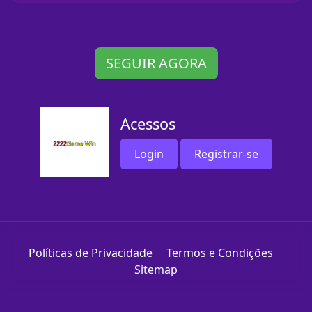
SEGUIR AGORA
Acessos
Login
Registrar-se
Políticas de Privacidade
Termos e Condições
Sitemap