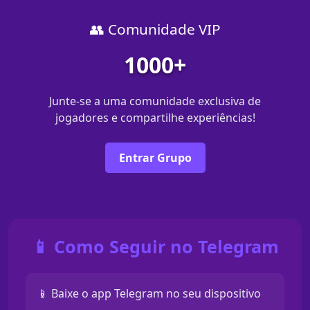
👥 Comunidade VIP
1000+
Junte-se a uma comunidade exclusiva de
jogadores e compartilhe experiências!
Entrar Grupo
📱 Como Seguir no Telegram
📱 Baixe o app Telegram no seu dispositivo