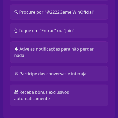
🔍 Procure por "@2222Game WinOficial"
👆 Toque em "Entrar" ou "Join"
🔔 Ative as notificações para não perder
nada
💬 Participe das conversas e interaja
🎁 Receba bônus exclusivos
automaticamente