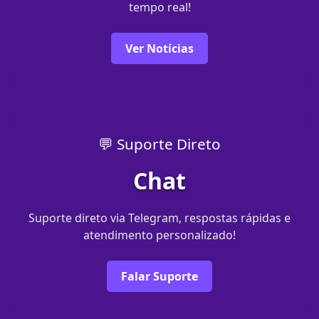
tempo real!
Ver Notícias
💬 Suporte Direto
Chat
Suporte direto via Telegram, respostas rápidas e
atendimento personalizado!
Falar Suporte