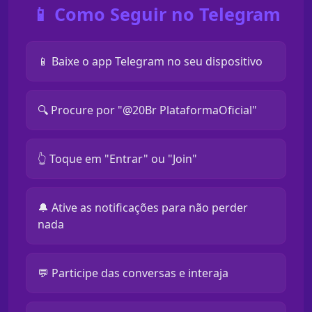
📱 Como Seguir no Telegram
📱 Baixe o app Telegram no seu dispositivo
🔍 Procure por "@20Br PlataformaOficial"
👆 Toque em "Entrar" ou "Join"
🔔 Ative as notificações para não perder
nada
💬 Participe das conversas e interaja