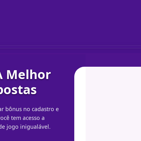
A Melhor
postas
r bônus no cadastro e
ocê tem acesso a
e jogo inigualável.