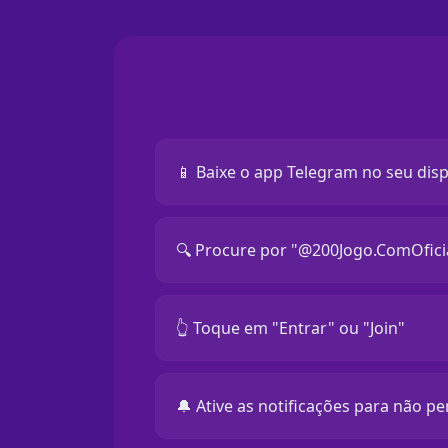
📱 Baixe o app Telegram no seu disp
🔍 Procure por "@200Jogo.ComOfici
👆 Toque em "Entrar" ou "Join"
🔔 Ative as notificações para não p