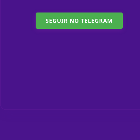
SEGUIR NO TELEGRAM