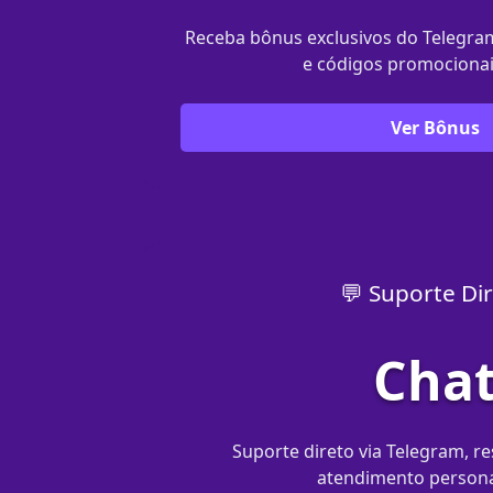
Receba bônus exclusivos do Telegra
e códigos promocionai
Ver Bônus
💬 Suporte Di
Cha
Suporte direto via Telegram, r
atendimento persona