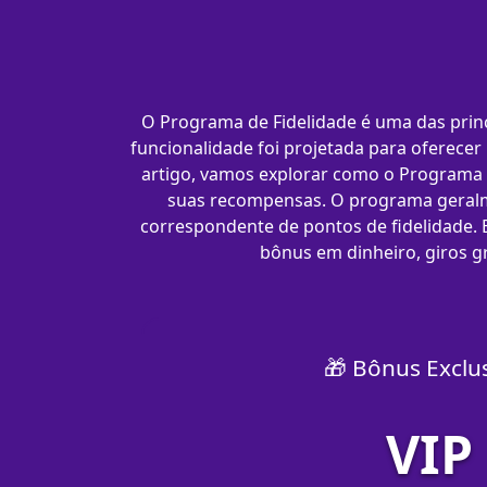
O Programa de Fidelidade é uma das princi
funcionalidade foi projetada para oferece
artigo, vamos explorar como o Programa 
suas recompensas. O programa geralm
correspondente de pontos de fidelidade.
bônus em dinheiro, giros gr
🎁 Bônus Exclu
VIP