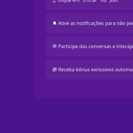
👆 Toque em "Entrar" ou "Join"
🔔 Ative as notificações para não p
💬 Participe das conversas e interaj
🎁 Receba bônus exclusivos autom