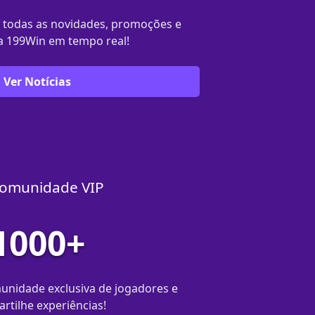
e todas as novidades, promoções e
a 199Win em tempo real!
Ver Notícias
Comunidade VIP
1000+
unidade exclusiva de jogadores e
rtilhe experiências!