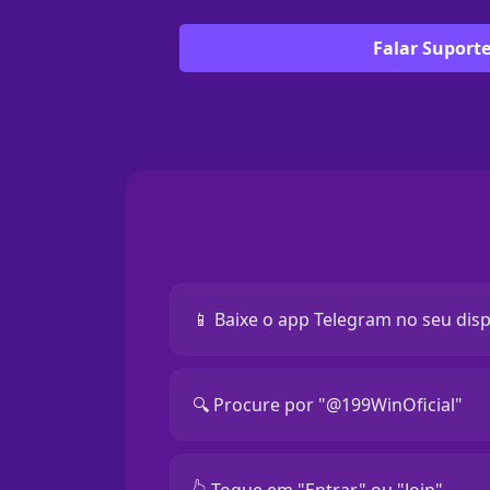
Falar Suport
📱 Baixe o app Telegram no seu disp
🔍 Procure por "@199WinOficial"