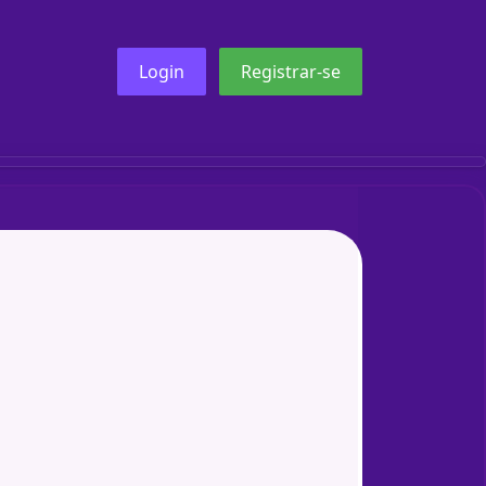
Login
Registrar-se