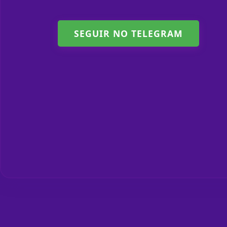
SEGUIR NO TELEGRAM