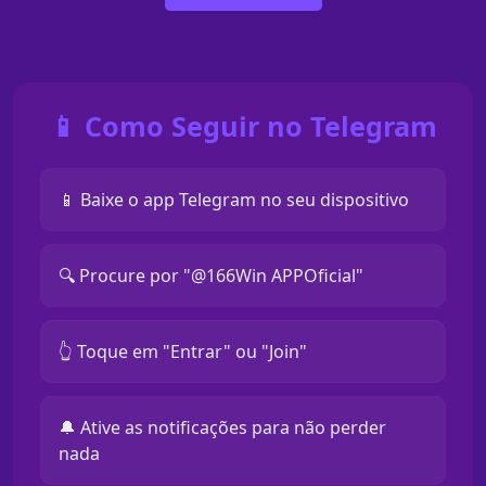
📱 Como Seguir no Telegram
📱 Baixe o app Telegram no seu dispositivo
🔍 Procure por "@166Win APPOficial"
👆 Toque em "Entrar" ou "Join"
🔔 Ative as notificações para não perder
nada