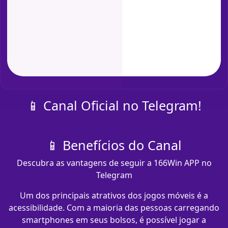
📱 Canal Oficial no Telegram!
📱 Benefícios do Canal
Descubra as vantagens de seguir a 166Win APP no
Telegram
Um dos principais atrativos dos jogos móveis é a
acessibilidade. Com a maioria das pessoas carregando
smartphones em seus bolsos, é possível jogar a