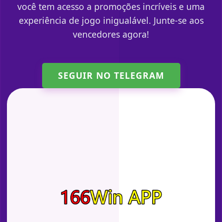
você tem acesso a promoções incríveis e uma
experiência de jogo inigualável. Junte-se aos
vencedores agora!
SEGUIR NO TELEGRAM