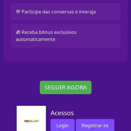
💬 Participe das conversas e interaja
🎁 Receba bônus exclusivos
automaticamente
SEGUIR AGORA
Acessos
Login
Registrar-se