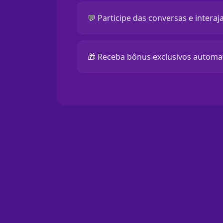
💬 Participe das conversas e interaj
🎁 Receba bônus exclusivos autom