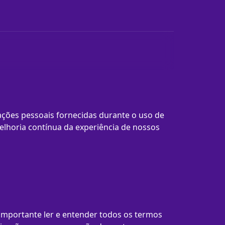
ções pessoais fornecidas durante o uso de
elhoria contínua da experiência de nossos
importante ler e entender todos os termos