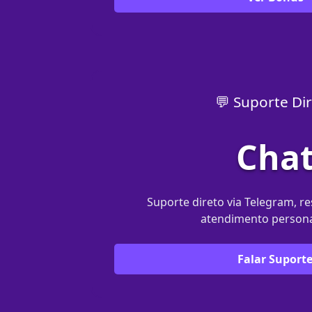
💬 Suporte Di
Cha
Suporte direto via Telegram, r
atendimento persona
Falar Suport