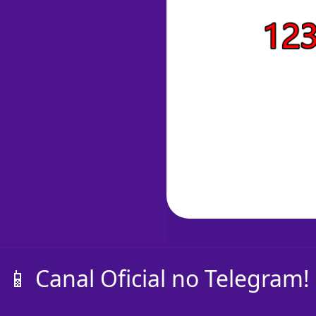
📱 Canal Oficial no Telegram!