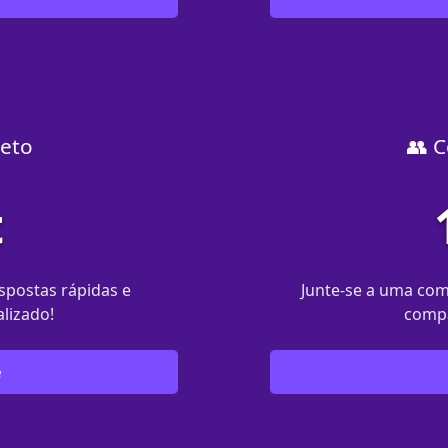
reto
👥 
t
espostas rápidas e
Junte-se a uma com
lizado!
compa
e