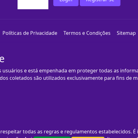
Políticas de Privacidade
Termos e Condições
Sitemap
de
us usuários e está empenhada em proteger todas as informa
os coletados são utilizados exclusivamente para fins de m
speitar todas as regras e regulamentos estabelecidos. É 