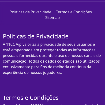
Políticas de Privacidade
Termos e Condições
Sitemap
Políticas de Privacidade
A 11CC Vip valoriza a privacidade de seus usuários e
está empenhada em proteger todas as informações
pessoais fornecidas durante o uso de nossos canais de
comunicação. Todos os dados coletados são utilizados
exclusivamente para fins de melhoria contínua da
experiência de nossos jogadores.
Termos e Condições