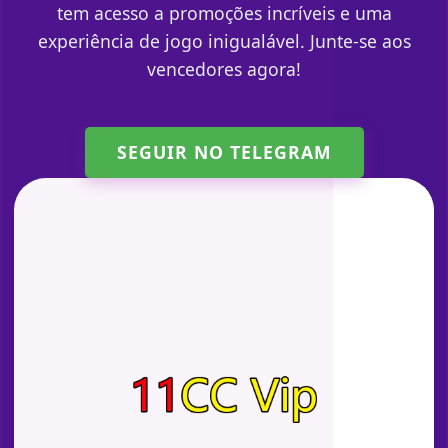
tem acesso a promoções incríveis e uma
experiência de jogo inigualável. Junte-se aos
vencedores agora!
SEGUIR NO TELEGRAM