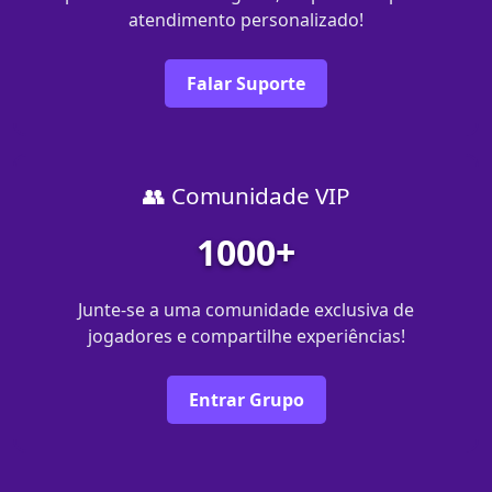
atendimento personalizado!
Falar Suporte
👥 Comunidade VIP
1000+
Junte-se a uma comunidade exclusiva de
jogadores e compartilhe experiências!
Entrar Grupo