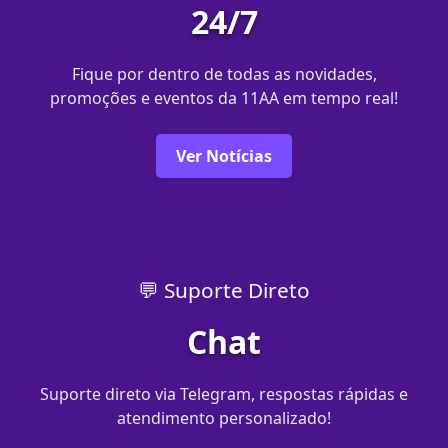
24/7
Fique por dentro de todas as novidades,
promoções e eventos da 11AA em tempo real!
Ver Notícias
💬 Suporte Direto
Chat
Suporte direto via Telegram, respostas rápidas e
atendimento personalizado!