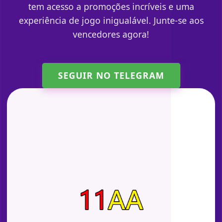
tem acesso a promoções incríveis e uma
experiência de jogo inigualável. Junte-se aos
vencedores agora!
SEGUIR NO TELEGRAM