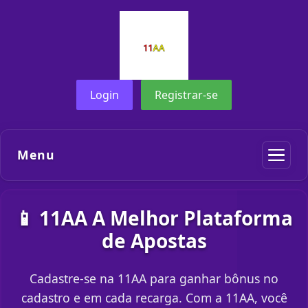
Login
Registrar-se
Menu
📱 11AA A Melhor Plataforma
de Apostas
Cadastre-se na 11AA para ganhar bônus no
cadastro e em cada recarga. Com a 11AA, você