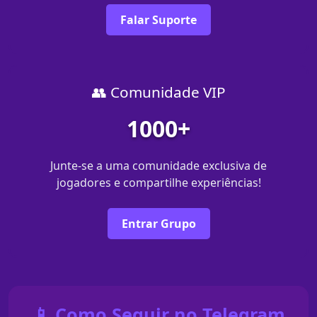
Falar Suporte
👥 Comunidade VIP
1000+
Junte-se a uma comunidade exclusiva de
jogadores e compartilhe experiências!
Entrar Grupo
📱 Como Seguir no Telegram