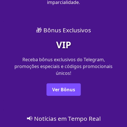
imparcialidade.
🎁 Bônus Exclusivos
VIP
Receba bônus exclusivos do Telegram,
promoções especiais e códigos promocionais
únicos!
Ver Bônus
📢 Notícias em Tempo Real