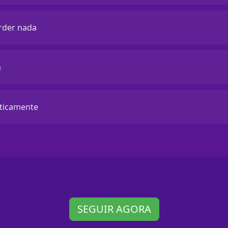
erder nada
a
aticamente
SEGUIR AGORA