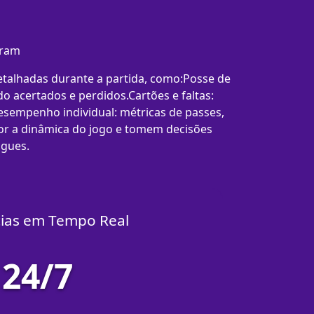
gram
etalhadas durante a partida, como:Posse de
o acertados e perdidos.Cartões e faltas:
.Desempenho individual: métricas de passes,
or a dinâmica do jogo e tomem decisões
agues.
cias em Tempo Real
24/7