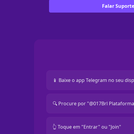
Falar Suport
📱 Baixe o app Telegram no seu disp
🔍 Procure por "@017Brl Plataforma
👆 Toque em "Entrar" ou "Join"