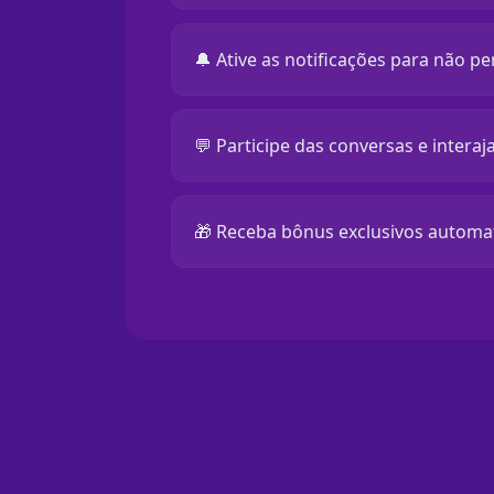
🔔 Ative as notificações para não p
💬 Participe das conversas e interaj
🎁 Receba bônus exclusivos autom