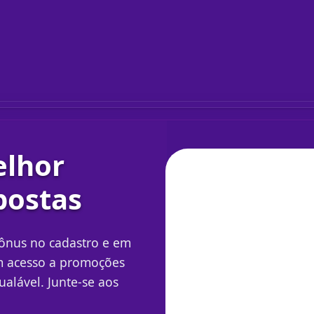
elhor
postas
ônus no cadastro e em
m acesso a promoções
ualável. Junte-se aos