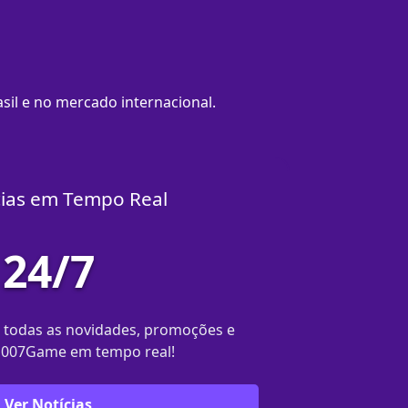
sil e no mercado internacional.
cias em Tempo Real
24/7
e todas as novidades, promoções e
 007Game em tempo real!
Ver Notícias