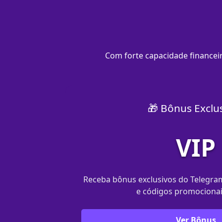
Com forte capacidade financeir
🎁 Bônus Exclu
VIP
Receba bônus exclusivos do Telegra
e códigos promocionai
Ver Bônus