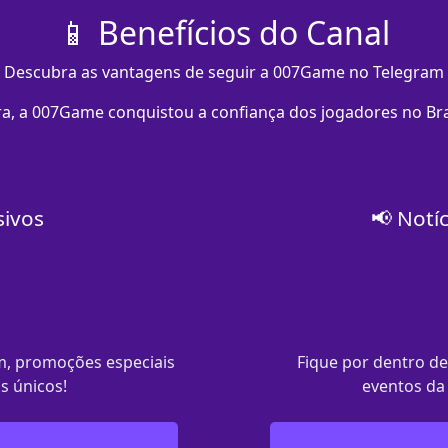
📱 Benefícios do Canal
Descubra as vantagens de seguir a 007Game no Telegram
a, a 007Game conquistou a confiança dos jogadores no Bra
sivos
📢 Notí
m, promoções especiais
Fique por dentro d
s únicos!
eventos da