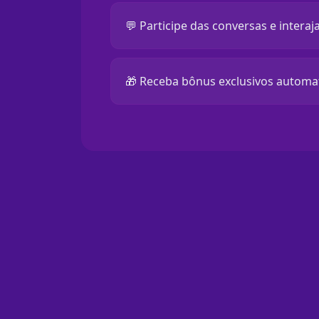
💬 Participe das conversas e interaj
🎁 Receba bônus exclusivos autom