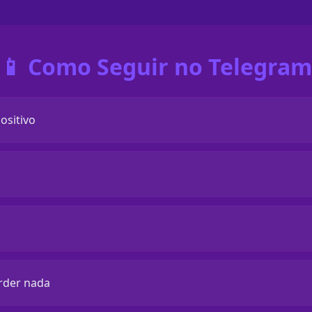
📱 Como Seguir no Telegram
ositivo
erder nada