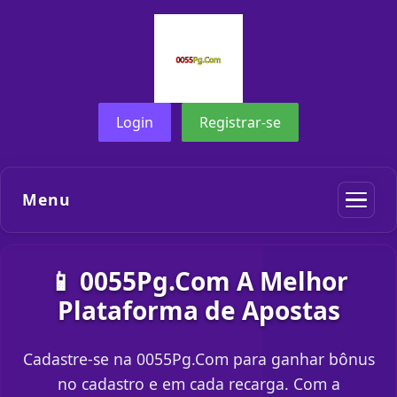
Login
Registrar-se
Menu
📱 0055Pg.Com A Melhor
Plataforma de Apostas
Cadastre-se na 0055Pg.Com para ganhar bônus
no cadastro e em cada recarga. Com a