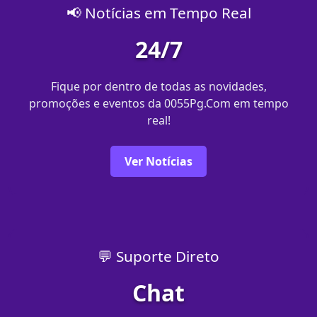
📢 Notícias em Tempo Real
24/7
Fique por dentro de todas as novidades,
promoções e eventos da 0055Pg.Com em tempo
real!
Ver Notícias
💬 Suporte Direto
Chat