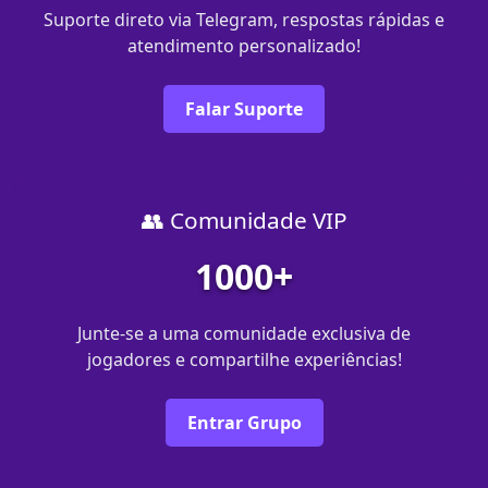
Suporte direto via Telegram, respostas rápidas e
atendimento personalizado!
Falar Suporte
👥 Comunidade VIP
1000+
Junte-se a uma comunidade exclusiva de
jogadores e compartilhe experiências!
Entrar Grupo