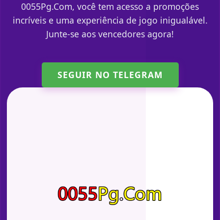
0055Pg.Com, você tem acesso a promoções
incríveis e uma experiência de jogo inigualável.
Junte-se aos vencedores agora!
SEGUIR NO TELEGRAM