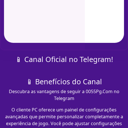
📱 Canal Oficial no Telegram!
📱 Benefícios do Canal
Descubra as vantagens de seguir a 0055Pg.Com no
Telegram
O cliente PC oferece um painel de configurações
avançadas que permite personalizar completamente a
experiência de jogo. Você pode ajustar configurações